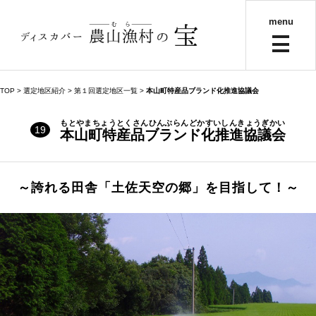
menu
TOP
> 選定地区紹介 >
第１回選定地区一覧
>
本山町特産品ブランド化推進協議会
もとやまちょうとくさんひんぶらんどかすいしんきょうぎかい
19
本山町特産品ブランド化推進協議会
～誇れる田舎「土佐天空の郷」を目指して！～