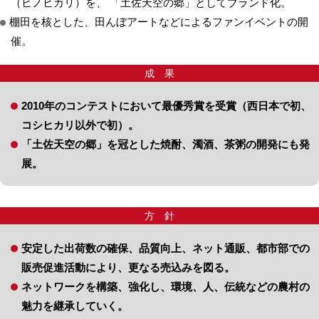
（ヒノヒカリ）を、 「土佐天空の郷」としてブランド化。
棚田を核とした、田んぼアートなどによるファンイベントの開
催。
成 果
2010年のコンテストにおいて最優秀賞を受賞（西日本で初、
コシヒカリ以外で初）。
「土佐天空の郷」を冠とした焼酎、濁酒、茶粥の開発にも発
展。
方 針
安定した出荷数の確保、品質向上、ネット通販、都市部での
販売促進活動により、更なる売込みを図る。
ネットワークを構築、強化し、環境、人、伝統などの農村の
魅力を継承していく。