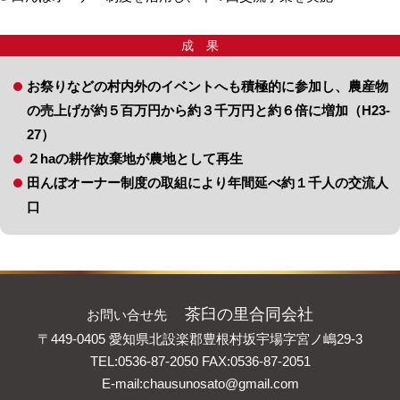
成 果
お祭りなどの村内外のイベントへも積極的に参加し、農産物
の売上げが約５百万円から約３千万円と約６倍に増加（H23-
27）
２haの耕作放棄地が農地として再生
田んぼオーナー制度の取組により年間延べ約１千人の交流人
口
茶臼の里合同会社
お問い合せ先
〒449-0405 愛知県北設楽郡豊根村坂宇場字宮ノ嶋29-3
TEL:0536-87-2050 FAX:0536-87-2051
E-mail:
chausunosato@gmail.com