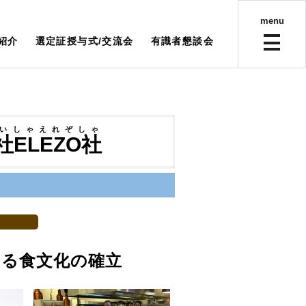
menu
紹介
選定証授与式/交流会
有識者懇談会
いしゃえれぞしゃ
ELEZO社
する食文化の確立