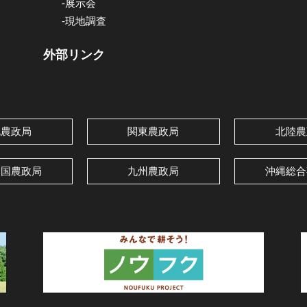
-展示会
-現地調査
外部リンク
北農政局
関東農政局
北陸農
四国農政局
九州農政局
沖縄総合