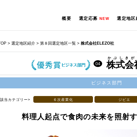
概要
選定応募
選定地区
NEW
TOP
> 選定地区紹介 >
第８回選定地区一覧
>
株式会社ELEZO社
かぶしきが
株式会社
04
ビジネス部門
該当カテゴリー>
６次産業化
ジビエ
料理人起点で食肉の未来を照射