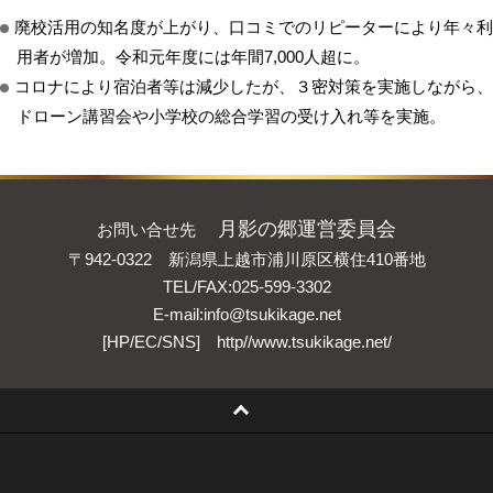
廃校活用の知名度が上がり、口コミでのリピーターにより年々利
用者が増加。令和元年度には年間7,000人超に。
コロナにより宿泊者等は減少したが、３密対策を実施しながら、
ドローン講習会や小学校の総合学習の受け入れ等を実施。
月影の郷運営委員会
お問い合せ先
〒942-0322 新潟県上越市浦川原区横住410番地
TEL/FAX:025-599-3302
E-mail:
info@tsukikage.net
[HP/EC/SNS]
http//www.tsukikage.net/