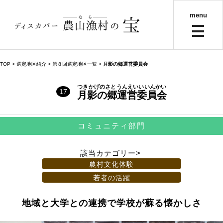
menu
TOP
> 選定地区紹介 >
第８回選定地区一覧
>
月影の郷運営委員会
つきかげのさとうんえいいいんかい
17
月影の郷運営委員会
コミュニティ部門
該当カテゴリー>
農村文化体験
若者の活躍
地域と大学との連携で学校が蘇る懐かしさ